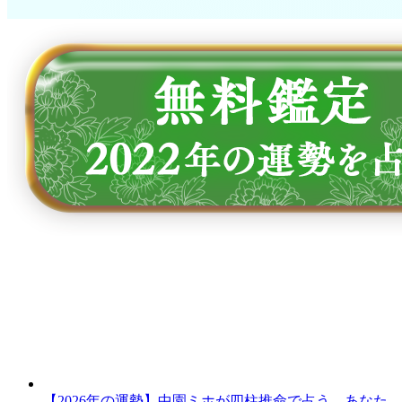
【2026年の運勢】中園ミホが四柱推命で占う、あなた