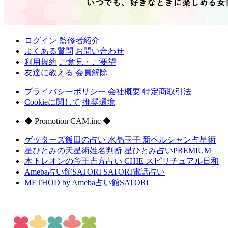
ログイン
監修者紹介
よくある質問
お問い合わせ
利用規約
ご意見・ご要望
友達に教える
会員解除
プライバシーポリシー
会社概要
特定商取引法
Cookieに関して
推奨環境
◆ Promotion CAM.inc ◆
ゲッターズ飯田の占い
水晶玉子 新ペルシャン占星術
星ひとみの天星術姓名判断
星ひとみ占いPREMIUM
木下レオンの帝王吉方占い
CHIE スピリチュアル日和
Ameba占い館SATORI
SATORI電話占い
METHOD by Ameba占い館SATORI