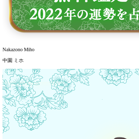
Nakazono Miho
中園 ミホ