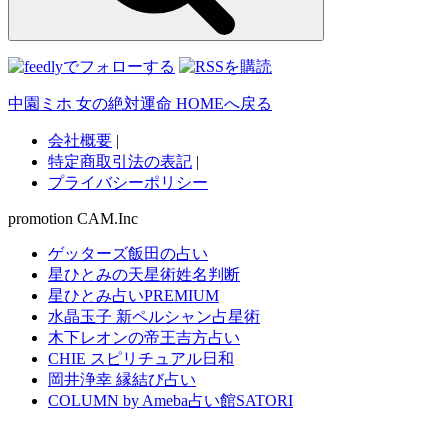
中園ミホ 女の絶対運命 HOMEへ戻る
会社概要
|
特定商取引法の表記
|
プライバシーポリシー
promotion CAM.Inc
ゲッターズ飯田の占い
星ひとみの天星術姓名判断
星ひとみ占いPREMIUM
水晶玉子 新ペルシャン占星術
木下レオンの帝王吉方占い
CHIE スピリチュアル日和
岡井浄幸 縁結び占い
COLUMN by Ameba占い館SATORI