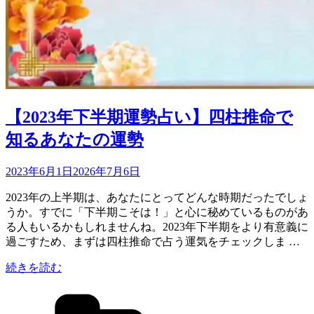
【2023年下半期運勢占い】四柱推命で
知るあなたの運勢
投
2023年6月1日
2026年7月6日
稿
2023年の上半期は、あなたにとってどんな時期だったでしょ
日:
うか。すでに「下半期こそは！」と心に秘めているものがあ
る人もいるかもしれませんね。2023年下半期をより有意義に
過ごすため、まずは四柱推命で占う運気をチェックしま …
“【2023
続きを読む
年
カ
下
テ
半