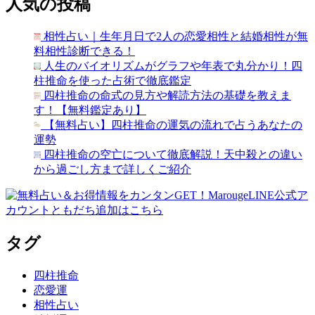
人気の投稿
相性占い｜生年月日で2人の恋愛相性と結婚相性が無
料相性診断できる！
人生のバイオリズムがグラフや年表で丸分かり！四
柱推命を使った占術で徹底鑑定
四柱推命の命式の見方や解読方法の基礎を教えま
す！【無料鑑定あり】
【無料占い】四柱推命の運気の流れで占うあなたの
運勢
四柱推命の空亡について徹底解説！天中殺との違い
から過ごし方まで詳しくご紹介
タグ
四柱推命
恋愛運
相性占い