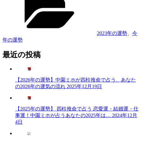
ゴ
期
リ
運
ー
勢
占
い】
2023年の運勢
、
今
四
年の運勢
柱
推
最近の投稿
命
で
知
る
【2026年の運勢】中園ミホが四柱推命で占う、あなた
あ
の2026年の運気の流れ
2025年12月19日
な
た
の
【2025年の運勢】 四柱推命で占う 恋愛運・結婚運・仕
運
事運！中園ミホが占うあなたの2025年は…
2024年12月
勢”
4日
の