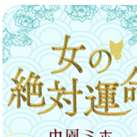
コ
ン
テ
ン
ツ
へ
ス
キ
ッ
プ