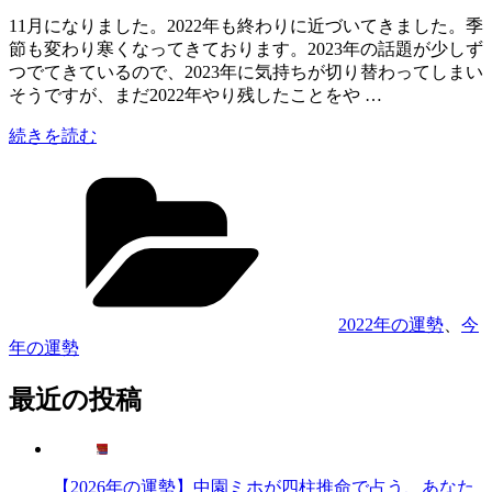
稿
11月になりました。2022年も終わりに近づいてきました。季
日:
節も変わり寒くなってきております。2023年の話題が少しず
つでてきているので、2023年に気持ちが切り替わってしまい
そうですが、まだ2022年やり残したことをや …
“【2022
続きを読む
年
カ
11
テ
月
ゴ
の
リ
運
ー
勢】
四
柱
2022年の運勢
、
今
推
年の運勢
命
で
最近の投稿
今
月
の
運
【2026年の運勢】中園ミホが四柱推命で占う、あなた