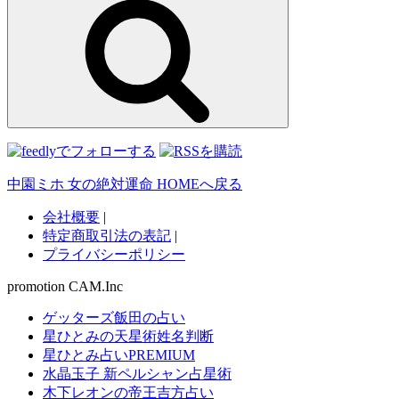
索
中園ミホ 女の絶対運命 HOMEへ戻る
会社概要
|
特定商取引法の表記
|
プライバシーポリシー
promotion CAM.Inc
ゲッターズ飯田の占い
星ひとみの天星術姓名判断
星ひとみ占いPREMIUM
水晶玉子 新ペルシャン占星術
木下レオンの帝王吉方占い