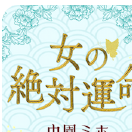
コ
ン
テ
ン
ツ
へ
ス
キ
ッ
プ