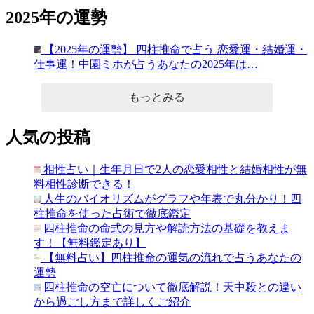
2025年の運勢
【2025年の運勢】 四柱推命で占う 恋愛運・結婚運・
仕事運！中園ミホが占うあなたの2025年は…
もっとみる
人気の投稿
相性占い｜生年月日で2人の恋愛相性と結婚相性が無
料相性診断できる！
人生のバイオリズムがグラフや年表で丸分かり！四
柱推命を使った占術で徹底鑑定
四柱推命の命式の見方や解読方法の基礎を教えま
す！【無料鑑定あり】
【無料占い】四柱推命の運気の流れで占うあなたの
運勢
四柱推命の空亡について徹底解説！天中殺との違い
から過ごし方まで詳しくご紹介