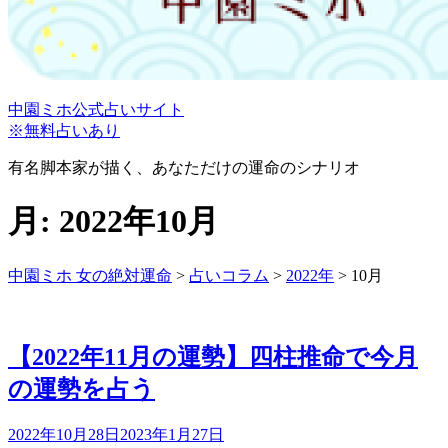
中園ミホ公式占いサイト
※無料占いあり
有名脚本家が描く、あなただけの運命のシナリオ
月:
2022年10月
中園ミホ 女の絶対運命
>
占いコラム
>
2022年
>
10月
【2022年11月の運勢】四柱推命で今月
の運勢を占う
投
2022年10月28日
2023年1月27日