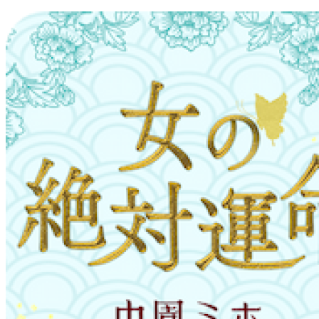
コ
ン
テ
ン
ツ
へ
ス
キ
ッ
プ