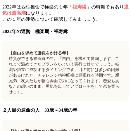
2022年は四柱推命で極楽の１年「
福寿縁
」の時期でもあり
運
気は最高潮
になります。
この１年の運勢について確認してみましょう。
2022年の運勢 極楽期・福寿縁
【自由を求めて勝負をかける年】
勝負ができる福寿縁の年。「自由」を求めて奮闘します。こ
れまで温めてきたプランをいよいよ実行に移すでしょう。転
職や独立に成功するタイミングです。目の前には多少の困難
があるけれど、チャレンジ精神旺盛に頑張れる時期です。親
兄弟、友人たちが物心両面で力になってくれます。恋愛もあ
なたの想いのまま、勇気を出してアプローチをして恋を実ら
せます。
２人目の運命の人 33歳～34歳の年