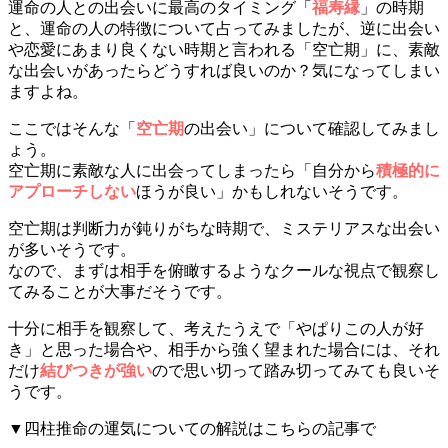
運命の人との出会いに最高のタイミング「
福寿縁
」の時期
と、運命の人の特徴について占ってみましたが、逆に出会い
や恋愛にあまり良くない時期と言われる「空亡期」に、素敵
な出会いがあったらどうすれば良いのか？気になってしまい
ますよね。
ここではそんな「
空亡期
の出会い」について確認してみまし
ょう。
空亡期に素敵な人に出会ってしまったら「自分から
積極的に
アプローチしない
ほうが良い」かもしれないそうです。
空亡期は判断力が鈍りがちな時期で、ミステリアスな出会い
が多いそうです。
なので、まずは相手を俯瞰するようなクールな視点で観察し
てみることが大事だそうです。
十分に相手を観察して、考えたうえで「やぱりこの人が好
き」と思った場合や、相手から強く望まれた場合には、それ
だけ
結びつきが強い
ので思い切って踏み切ってみても良いそ
うです。
▼四柱推命の運気についての解説はこちらの記事で