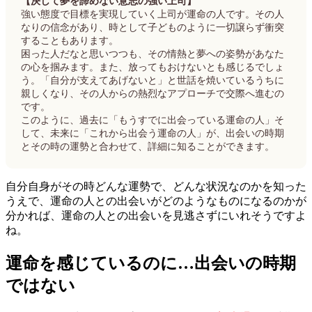
【決して夢を諦めない意志の強い上司】
強い態度で目標を実現していく上司が運命の人です。その人
なりの信念があり、時として子どものように一切譲らず衝突
することもあります。
困った人だなと思いつつも、その情熱と夢への姿勢があなた
の心を掴みます。また、放ってもおけないとも感じるでしょ
う。「自分が支えてあげないと」と世話を焼いているうちに
親しくなり、その人からの熱烈なアプローチで交際へ進むの
です。
このように、過去に「もうすでに出会っている運命の人」そ
して、未来に「これから出会う運命の人」が、出会いの時期
とその時の運勢と合わせて、詳細に知ることができます。
自分自身がその時どんな運勢で、どんな状況なのかを知った
うえで、運命の人との出会いがどのようなものになるのかが
分かれば、運命の人との出会いを見逃さずにいれそうですよ
ね。
運命を感じているのに…出会いの時期
ではない