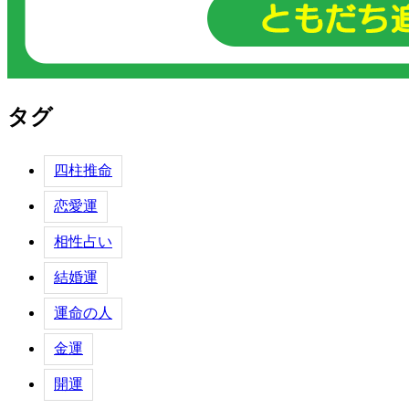
タグ
四柱推命
恋愛運
相性占い
結婚運
運命の人
金運
開運