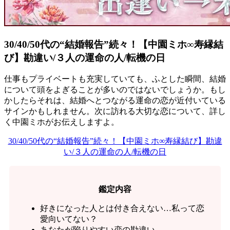
30/40/50代の“結婚報告”続々！【中園ミホ∞寿縁結
び】勘違い/３人の運命の人/転機の日
仕事もプライベートも充実していても、ふとした瞬間、結婚
について頭をよぎることが多いのではないでしょうか。もし
かしたらそれは、結婚へとつながる運命の恋が近付いている
サインかもしれません。次に訪れる大切な恋について、詳し
く中園ミホがお伝えしますよ。
30/40/50代の“結婚報告”続々！【中園ミホ∞寿縁結び】勘違
い/３人の運命の人/転機の日
鑑定内容
好きになった人とは付き合えない…私って恋
愛向いてない？
あなたが陥りやすい恋の勘違い