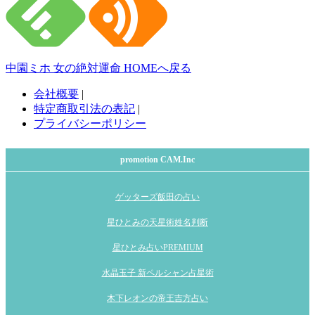
中園ミホ 女の絶対運命 HOMEへ戻る
会社概要
|
特定商取引法の表記
|
プライバシーポリシー
promotion CAM.Inc
ゲッターズ飯田の占い
星ひとみの天星術姓名判断
星ひとみ占いPREMIUM
水晶玉子 新ペルシャン占星術
木下レオンの帝王吉方占い