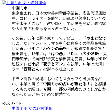
中園ミホ
東京生まれ。日本大学芸術学部卒業後、広告代理店勤
務、コピーライターを経て、14歳より師事していた今
村宇太子氏のもと、占い師として活動を開始。政治家
や大企業の社長らを日々占っていた。
その後、88年に脚本家としてデビュー。『
やまとなで
しこ
』などテレビドラマを中心に数多くの作品を執筆
し活躍。07年に『
ハケンの品格
』が放送文化基金賞と
橋田賞を、13年には『
はつ恋
』『
Doctor-X 外科医・大
門未知子
』で向田邦子賞と橋田賞を受賞。14年はNHK
連続テレビ小説『
花子とアン
』を執筆、18年は大河ド
ラマ『
西郷どん
』の脚本を担当した。
ドラマ制作の現場においてもスタッフや出演者を占
い、本業の裏で『
中園ミホの占いが当たる！
』と感謝
するものが続出。今回、一部の関係者のみでしか占わ
なかった占いをはじめて解禁する。
公式サイト:
中園ミホ 女の絶対運命