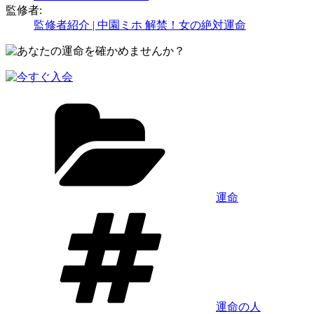
監修者:
監修者紹介 | 中園ミホ 解禁！女の絶対運命
カ
テ
ゴ
リ
ー
運命
タ
グ
運命の人