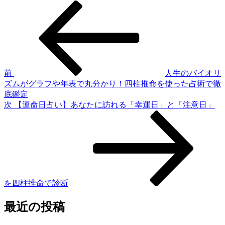
前
投
の
稿
投
稿
ナ
ビ
ゲ
前
人生のバイオリ
ズムがグラフや年表で丸分かり！四柱推命を使った占術で徹
ー
底鑑定
シ
次
次
【運命日占い】あなたに訪れる「幸運日」と「注意日」
の
ョ
投
ン
稿
を四柱推命で診断
最近の投稿