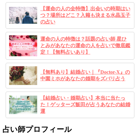
【運命の人の全特徴】出会いの時期はい
つ？場所はどこ？入籍も決まる水晶玉子
の占い
運命の人の特徴は？話題の占い師 星ひ
とみがあなたの運命の人を占いで徹底鑑
定！【無料占いあり】
【無料あり】結婚占い｜『Doctor-X』の
中園ミホがあなたの婚期をズバリ占う
【結婚占い・婚期占い】本当に当たっ
た！ゲッターズ飯田が占うあなたの結婚
運
占い師プロフィール