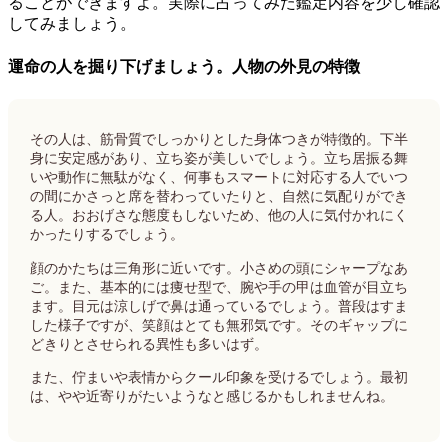
ることができますよ。実際に占ってみた鑑定内容を少し確認
してみましょう。
運命の人を掘り下げましょう。人物の外見の特徴
その人は、筋骨質でしっかりとした身体つきが特徴的。下半
身に安定感があり、立ち姿が美しいでしょう。立ち居振る舞
いや動作に無駄がなく、何事もスマートに対応する人でいつ
の間にかさっと席を替わっていたりと、自然に気配りができ
る人。おおげさな態度もしないため、他の人に気付かれにく
かったりするでしょう。
顔のかたちは三角形に近いです。小さめの頭にシャープなあ
ご。また、基本的には痩せ型で、腕や手の甲は血管が目立ち
ます。目元は涼しげで鼻は通っているでしょう。普段はすま
した様子ですが、笑顔はとても無邪気です。そのギャップに
どきりとさせられる異性も多いはず。
また、佇まいや表情からクール印象を受けるでしょう。最初
は、やや近寄りがたいようなと感じるかもしれませんね。