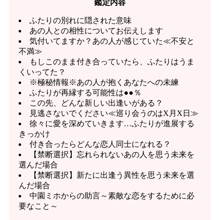
鑑定内容
ふたりの別れに隠された意味
あの人との相性についてお伝えします
気付いてますか？あの人が感じていた≪不安と
不満≫
もしこのまま付き合っていたら、ふたりはうま
くいってた？
※極秘情報※あの人が抱くあなたへの未練
ふたりが再縁する可能性は●●％
この先、どんな新しい出逢いがある？
見逃さないでください≪巡り会うのはX月X日≫
徐々に愛を深めていきます…ふたりが進展する
きっかけ
付き合ったらどんな恋人同士になれる？
【禁断選択】忘れられないあの人を思う未来を
選んだ場合
【禁断選択】新たに出逢う異性を思う未来を選
んだ場合
中園ミホからの助言～素敵な恋をするために必
要なこと～