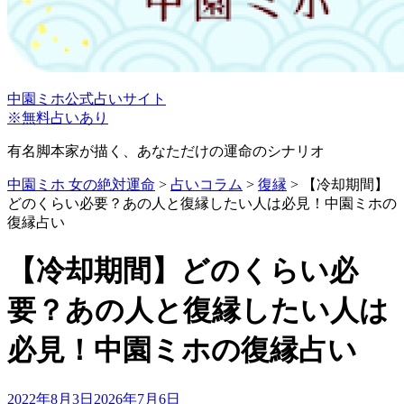
中園ミホ公式占いサイト
※無料占いあり
有名脚本家が描く、あなただけの運命のシナリオ
中園ミホ 女の絶対運命
>
占いコラム
>
復縁
>
【冷却期間】
どのくらい必要？あの人と復縁したい人は必見！中園ミホの
復縁占い
【冷却期間】どのくらい必
要？あの人と復縁したい人は
必見！中園ミホの復縁占い
投
2022年8月3日
2026年7月6日