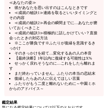
≪あなたの姿≫
彼があなたを思い出すのはこんなときです
≪成就の秘訣1≫連絡を取るといいタイミングと
その内容
≪成就の秘訣2≫再会の瞬間までに…あなたが磨
いておくべきこと
≪成就の秘訣3≫積極的に話しかけていい？直接
会ったときの対応方法
※ここが勝負です※ふたりが復縁を意識するき
っかけ
そのきっかけを経て…変化するあの人の本音
【最終決断】1年以内に復縁する可能性はX%
せっかく戻れそうなのに…これをしたら離れま
す
まだ終わっていません。ふたりの本当の恋結末
復縁したらあの人に伝えてほしい言葉
ふたりがもう二度と離れないために～中園ミホ
からのアドバイス～
鑑定結果
気になる鑑定結果については以下のとおりです。