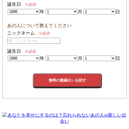
誕生日
※必須
年
月
日
あの人について教えてください
ニックネーム
※必須
誕生日
※必須
年
月
日
無料の復縁占いを試す