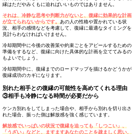
縁はただやみくもに迫ればいいものではありません。
それは、冷静な思考や判断力がないと、復縁に効果的な計画
が立てられないからです。
あの人の性格や置かれている状
況、相手の感情などを考慮して、復縁に最適なタイミングを
見計らわなければいけません。
冷却期間中に今後の改善策や約束ごとをアピールするための
準備をするなど、復縁に向けた具体的な計画を立ててみるの
もよいでしょう。
冷却期間中に、復縁までのロードマップを描けるかどうかが
復縁成功のカギになります。
別れた相手との復縁の可能性を高めてくれる理由
③相手も冷静になる時間が必要だから
ケンカ別れをしてしまった場合や、相手から別れを切り出さ
れた場合、振った側は解放感を強く感じています。
解放感でいっぱいの状況で復縁を迫っても「しつこい」、
「うざい」などと、ますますあなたのことを疎ましく思い、