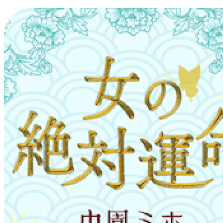
コ
ン
テ
ン
ツ
へ
ス
キ
ッ
プ